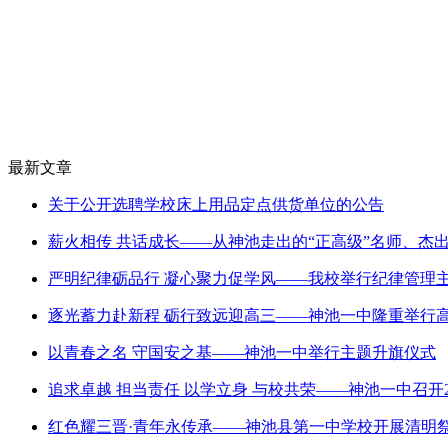
最新文章
关于公开选聘学校床上用品定点供货单位的公告
薪火相传 共话成长——从神池走出的“正高级”名师、杰
严明纪律砺品行 凝心聚力促学风——我校举行纪律管理
逐光蓄力赴新程 砺行致远迎高三——神池一中隆重举行
以青春之名 守国安之基——神池一中举行主题升旗仪式
追求卓越 担当责任 以学立身 与校共荣——神池一中召开2
红色耀三晋·青年永传承——神池县第一中学校开展清明