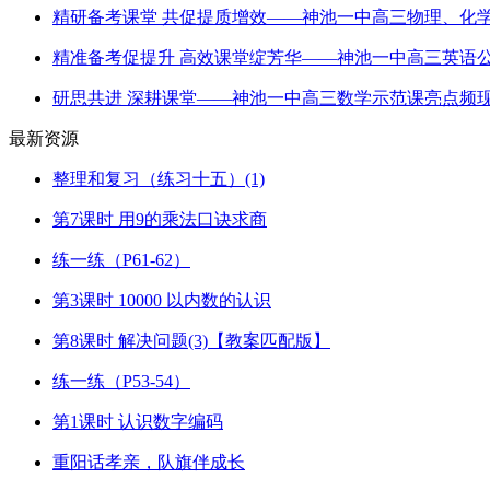
精研备考课堂 共促提质增效——神池一中高三物理、化
精准备考促提升 高效课堂绽芳华——神池一中高三英语
研思共进 深耕课堂——神池一中高三数学示范课亮点频
最新资源
整理和复习（练习十五）(1)
第7课时 用9的乘法口诀求商
练一练（P61-62）
第3课时 10000 以内数的认识
第8课时 解决问题(3)【教案匹配版】
练一练（P53-54）
第1课时 认识数字编码
重阳话孝亲，队旗伴成长