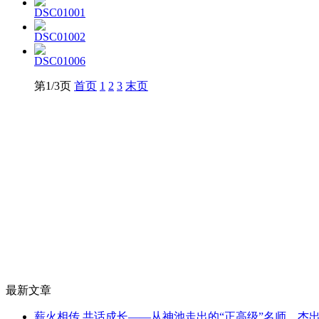
DSC01001
DSC01002
DSC01006
第1/3页
首页
1
2
3
末页
最新文章
薪火相传 共话成长——从神池走出的“正高级”名师、杰