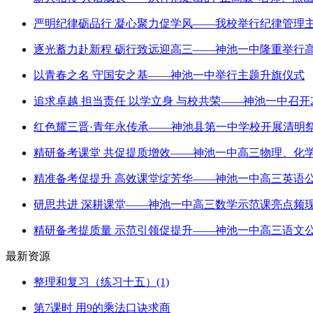
严明纪律砺品行 凝心聚力促学风——我校举行纪律管理
逐光蓄力赴新程 砺行致远迎高三——神池一中隆重举行
以青春之名 守国安之基——神池一中举行主题升旗仪式
追求卓越 担当责任 以学立身 与校共荣——神池一中召开2
红色耀三晋·青年永传承——神池县第一中学校开展清明
精研备考课堂 共促提质增效——神池一中高三物理、化
精准备考促提升 高效课堂绽芳华——神池一中高三英语
研思共进 深耕课堂——神池一中高三数学示范课亮点频
精研备考提质量 示范引领促提升——神池一中高三语文
最新资源
整理和复习（练习十五）(1)
第7课时 用9的乘法口诀求商