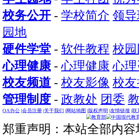
校务公开
-
学校简介
领导
园地
硬件学堂
-
软件教程
校园
心理健康
-
心理健康
心理
校友频道
-
校友影像
校友
管理制度
-
政教处
团委
OA办公
|
会员注册
|
关于我们
|
网站地图
|
版权声明
|
友情链接
|
联
郑重声明：本站全部内容