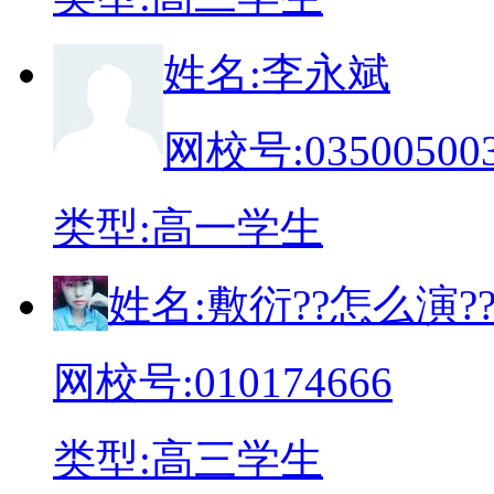
姓
名:
李永斌
网校号:
03500500
类
型:
高一学生
姓
名:
敷衍??怎么演?
网校号:
010174666
类
型:
高三学生