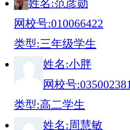
姓
名:
范彦勋
网校号:
010066422
类
型:
三年级学生
姓
名:
小胖
网校号:
03500238
类
型:
高二学生
姓
名:
周慧敏