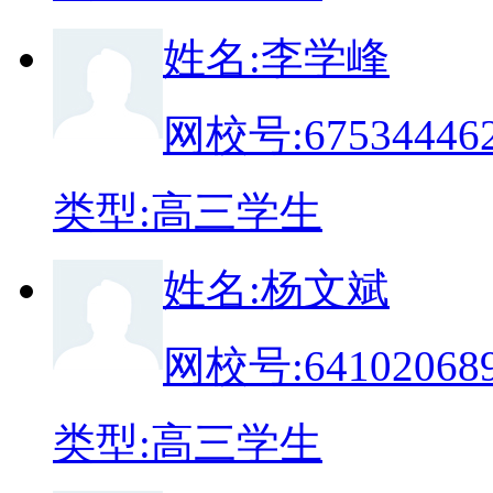
姓
名:
李学峰
网校号:
67534446
类
型:
高三学生
姓
名:
杨文斌
网校号:
64102068
类
型:
高三学生