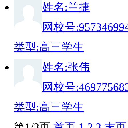
姓
名:
兰捷
网校号:
95734699
类
型:
高三学生
姓
名:
张伟
网校号:
46977568
类
型:
高三学生
第1/3页
首页
1
2
3
末页