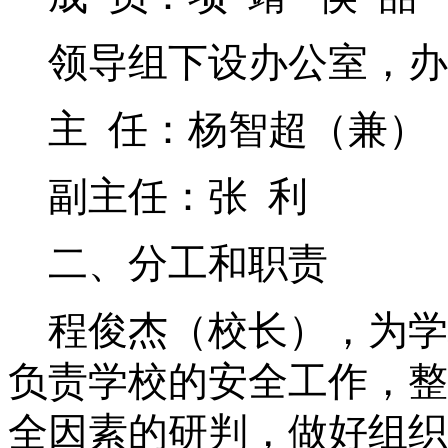
领导组下设
办公室
，
办
主
任：杨智超
（
兼
）
副主任：张
利
二、分工和
职责
程俊杰
（
校长
）
，
为学
负责学校的安全工作
，
整
全因素的研判，做好组织